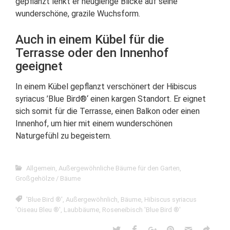
gepflanzt lenkt er neugierige Blicke auf seine
wunderschöne, grazile Wuchsform.
Auch in einem Kübel für die
Terrasse oder den Innenhof
geeignet
In einem Kübel gepflanzt verschönert der Hibiscus
syriacus ’Blue Bird®‘ einen kargen Standort. Er eignet
sich somit für die Terrasse, einen Balkon oder einen
Innenhof, um hier mit einem wunderschönen
Naturgefühl zu begeistern.
Allgemein
,
Außergewöhnliche Bäume für den Garten
,
Großgehölze / Bäume
'Blue Bird ®'
,
Außergewöhnlich
,
Bäume
,
Hibiscus syriacus
'Oiseau Bleu ®'
,
Laubbäume
,
Roseneibisch 'Blue Bird ®'