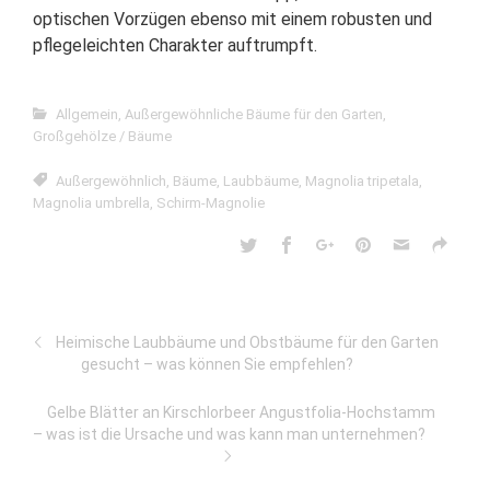
optischen Vorzügen ebenso mit einem robusten und
pflegeleichten Charakter auftrumpft.
Allgemein
,
Außergewöhnliche Bäume für den Garten
,
Großgehölze / Bäume
Außergewöhnlich
,
Bäume
,
Laubbäume
,
Magnolia tripetala
,
Magnolia umbrella
,
Schirm-Magnolie
Heimische Laubbäume und Obstbäume für den Garten
gesucht – was können Sie empfehlen?
Gelbe Blätter an Kirschlorbeer Angustfolia-Hochstamm
– was ist die Ursache und was kann man unternehmen?