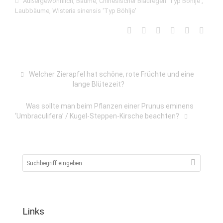
Außergewöhnlich
,
Bäume
,
Chinesischer Blauregen 'Typ Böhlje'
,
Laubbäume
,
Wisteria sinensis 'Typ Böhlje'
Welcher Zierapfel hat schöne, rote Früchte und eine
lange Blütezeit?
Was sollte man beim Pflanzen einer Prunus eminens
‘Umbraculifera’ / Kugel-Steppen-Kirsche beachten?
Links