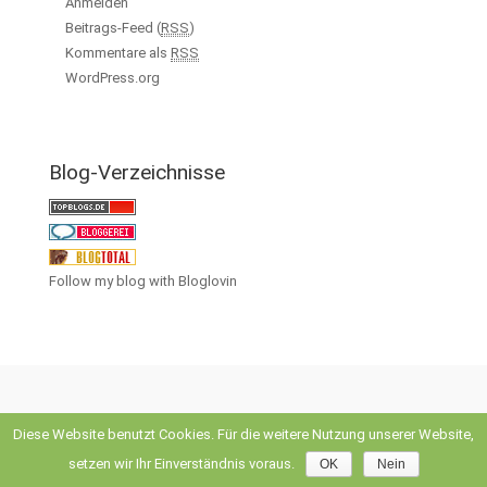
Anmelden
Beitrags-Feed (
RSS
)
Kommentare als
RSS
WordPress.org
Blog-Verzeichnisse
Follow my blog with Bloglovin
Diese Website benutzt Cookies. Für die weitere Nutzung unserer Website,
evolve
theme by Theme4Press • Powered by
WordPress
setzen wir Ihr Einverständnis voraus.
OK
Nein