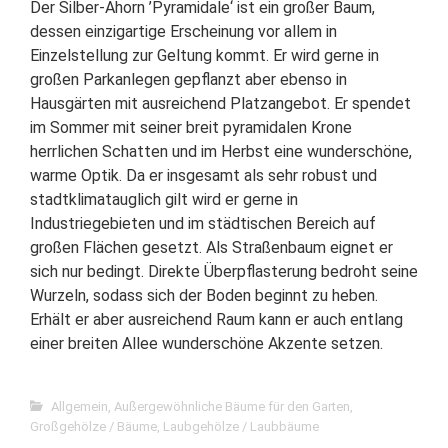
Der Silber-Ahorn ’Pyramidale‘ ist ein großer Baum,
dessen einzigartige Erscheinung vor allem in
Einzelstellung zur Geltung kommt. Er wird gerne in
großen Parkanlegen gepflanzt aber ebenso in
Hausgärten mit ausreichend Platzangebot. Er spendet
im Sommer mit seiner breit pyramidalen Krone
herrlichen Schatten und im Herbst eine wunderschöne,
warme Optik. Da er insgesamt als sehr robust und
stadtklimatauglich gilt wird er gerne in
Industriegebieten und im städtischen Bereich auf
großen Flächen gesetzt. Als Straßenbaum eignet er
sich nur bedingt. Direkte Überpflasterung bedroht seine
Wurzeln, sodass sich der Boden beginnt zu heben.
Erhält er aber ausreichend Raum kann er auch entlang
einer breiten Allee wunderschöne Akzente setzen.
Allgemein
,
Außergewöhnliche Bäume für den Garten
,
Großgehölze / Bäume
,
Laubgehölze / Laubbäume