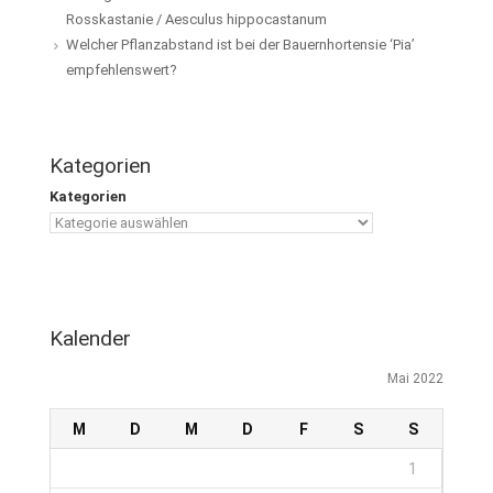
Rosskastanie / Aesculus hippocastanum
Welcher Pflanzabstand ist bei der Bauernhortensie ‘Pia’
empfehlenswert?
Kategorien
Kategorien
Kalender
Mai 2022
M
D
M
D
F
S
S
1