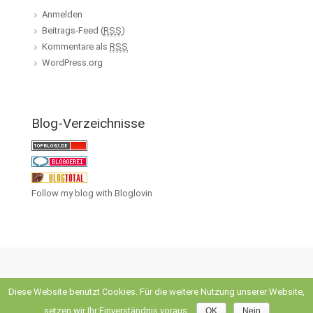
Anmelden
Beitrags-Feed (
RSS
)
Kommentare als
RSS
WordPress.org
Blog-Verzeichnisse
Follow my blog with Bloglovin
Diese Website benutzt Cookies. Für die weitere Nutzung unserer Website,
evolve
theme by Theme4Press • Powered by
WordPress
setzen wir Ihr Einverständnis voraus.
OK
Nein