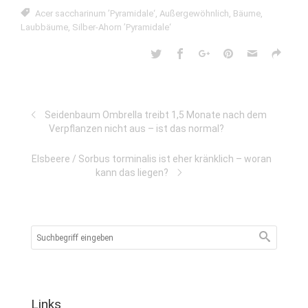
Acer saccharinum ’Pyramidale‘
,
Außergewöhnlich
,
Bäume
,
Laubbäume
,
Silber-Ahorn ’Pyramidale‘
Seidenbaum Ombrella treibt 1,5 Monate nach dem
Verpflanzen nicht aus – ist das normal?
Elsbeere / Sorbus torminalis ist eher kränklich – woran
kann das liegen?
Links