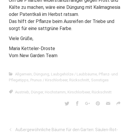
Um die Pflanzen widerstandsfähiger gegen Frost und
Kälte zu machen, wäre eine Düngung mit Kalimagnesia
oder Patentkali im Herbst ratsam.
Das hilft der Pflanze beim Ausreifen der Triebe und
sorgt für eine sattgrüne Farbe.
Viele Grüße,
Maria Ketteler-Droste
Vom New Garden Team
Allgemein
,
Düngung
,
Laubgehölze / Laubbäume
,
Pflanz- und
Pflegetipps
,
Prunus / Kirschlorbeer
,
Rückschnitt
,
Sonstiges
Austrieb
,
Dünger
,
Hochstamm
,
Kirschlorbeer
,
Rückschnitt
Außergewöhnliche Bäume für den Garten: Säulen-Rot-