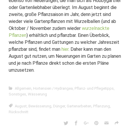
ebenso von Neuerungen, die man sich als Hobbygärtner
oder Gartenliebhaber überlegt. Im August beginnt die
zweite, große Pflanzsaison im Jahr, denn jetzt sind
wieder viele Gartenpflanzen mit Wurzelballen (und ab
Oktober / November zudem wieder
wurzelnackte
Pflanzen
) erhältlich und pflanzbar. Einen Überblick,
welche Pflanzen und Gattungen zu welcher Jahreszeit
pflanzbar sind, findet man
hier
. Daher kann man den
August gut nutzen, um Neuerungen im Garten zu planen
und je nach Pflanze direkt schon die ersten Pläne
umzusetzen.
Allgemein
,
Hortensien / Hydrangea
,
Pflanz- und Pflegetipps
,
Sonstiges
,
Wässerung
August
,
Bewässerung
,
Dünger
,
Gartenarbeiten
,
Pflanzung
,
Rückschnitt