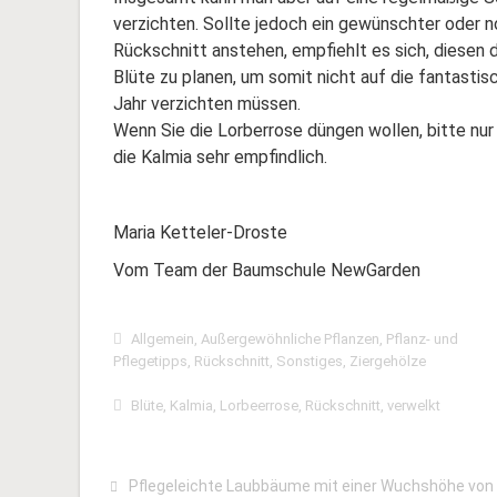
verzichten. Sollte jedoch ein gewünschter oder 
Rückschnitt anstehen, empfiehlt es sich, diesen 
Blüte zu planen, um somit nicht auf die fantasti
Jahr verzichten müssen.
Wenn Sie die Lorberrose düngen wollen, bitte nur
die Kalmia sehr empfindlich.
Maria Ketteler-Droste
Vom Team der Baumschule NewGarden
Allgemein
,
Außergewöhnliche Pflanzen
,
Pflanz- und
Pflegetipps
,
Rückschnitt
,
Sonstiges
,
Ziergehölze
Blüte
,
Kalmia
,
Lorbeerrose
,
Rückschnitt
,
verwelkt
Pflegeleichte Laubbäume mit einer Wuchshöhe von