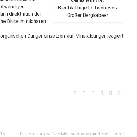
Kalmia latifolia /
notwendiger
Breitblättrige Lorbeerrose /
dann direkt nach der
Großer Berglorbeer
sche Blüte im nächsten
 organischen Dünger einsetzen, auf Mineraldünger reagiert
 15
Früchte vom weißen Maulbeerbaum sind zum Teil rot –