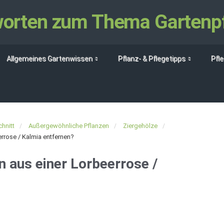
tworten zum Thema Gartenp
Allgemeines Gartenwissen
Pflanz- & Pflegetipps
Pfl
hnitt
Außergewöhnliche Pflanzen
Ziergehölze
errose / Kalmia entfernen?
n aus einer Lorbeerrose /