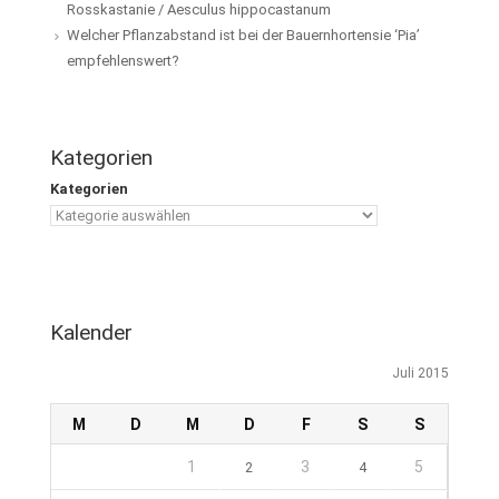
Rosskastanie / Aesculus hippocastanum
Welcher Pflanzabstand ist bei der Bauernhortensie ‘Pia’
empfehlenswert?
Kategorien
Kategorien
Kalender
Juli 2015
M
D
M
D
F
S
S
1
3
5
2
4