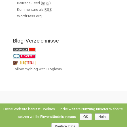
Beitrags-Feed (
RSS
)
Kommentare als
RSS
WordPress.org
Blog-Verzeichnisse
Follow my blog with Bloglovin
Diese Website benutzt Cookies. Für die weitere Nutzung unserer Website,
evolve
theme by Theme4Press • Powered by
WordPress
setzen wir Ihr Einverständnis voraus.
OK
Nein
Weitere Infos