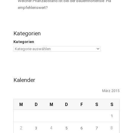
Welcher Pflanzabstand ist bei der Bauernhortensie ‘Pia’
empfehlenswert?
Kategorien
Kategorien
Kalender
März 2015
M
D
M
D
F
S
S
1
2
4
8
3
5
6
7