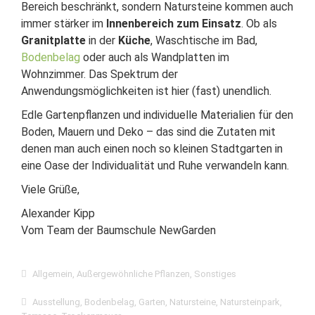
Bereich beschränkt, sondern Natursteine kommen auch
immer stärker im
Innenbereich zum Einsatz
. Ob als
Granitplatte
in der
Küche
, Waschtische im Bad,
Bodenbelag
oder auch als Wandplatten im
Wohnzimmer. Das Spektrum der
Anwendungsmöglichkeiten ist hier (fast) unendlich.
Edle Gartenpflanzen und individuelle Materialien für den
Boden, Mauern und Deko – das sind die Zutaten mit
denen man auch einen noch so kleinen Stadtgarten in
eine Oase der Individualität und Ruhe verwandeln kann.
Viele Grüße,
Alexander Kipp
Vom Team der Baumschule NewGarden
Allgemein
,
Außergewöhnliche Pflanzen
,
Sonstiges
Ausstellung
,
Bodenbelag
,
Garten
,
Natursteine
,
Natursteinpark
,