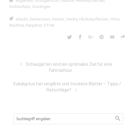
Allgemein
,
Großgehölze / Bäume
,
Heckenpflanzen
,
Sichtschutz
,
Sonstiges
erlaubt
,
Gartenzaun
,
Gesetz
,
Hecke
,
HEckenpflanzen
,
Höhe
,
Nachbar
,
Ratgeber
,
STreit
Schaugärten sind ein optimales Ziel für eine
Fahrradtour
Eukalyptus hat vergilbte und trockene Blätter – Tipps /
Ratschläge?