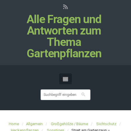
Alle Fragen und
Antworten zum
Thema
Gartenpflanzen
Home
Allgemein
Großgehölze / Bäume
Sichtschutz
Heckenpflanzen
Sonstiges
Streit am Gartenzaun –