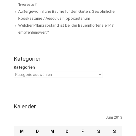
‘Evereste’?
Außergewöhnliche Bäume für den Garten: Gewöhnliche
Rosskastanie / Aesculus hippocastanum
Welcher Pflanzabstand ist bei der Bauernhortensie ‘Pia’
empfehlenswert?
Kategorien
Kategorien
Kalender
Juni 2013
M
D
M
D
F
S
S