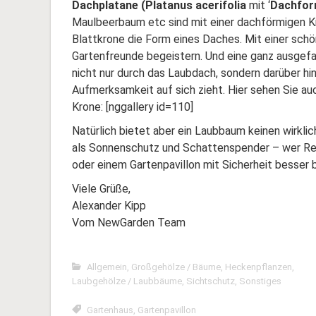
Dachplatane
(
Platanus
acerifolia
mit ‘
Dachfo
Maulbeerbaum
etc sind mit einer
dachförmigen
Kr
Blattkrone die Form eines Daches. Mit einer schö
Gartenfreunde begeistern. Und eine ganz ausgefal
nicht nur durch das Laubdach, sondern darüber 
Aufmerksamkeit auf sich zieht. Hier sehen Sie a
Krone: [
nggallery
id
=110]
Natürlich bietet aber ein Laubbaum keinen wirkl
als Sonnenschutz und Schattenspender – wer Re
oder einem Gartenpavillon mit Sicherheit besser 
Viele Grüße,
Alexander
Kipp
Vom NewGarden Team
Allgemein
,
Großgehölze / Bäume
,
Heckenpflanzen
,
Laubgehölze / Laubbäume
,
Sichtschutz
,
Sonstiges
Gartenhaus
,
Gartenpavillon