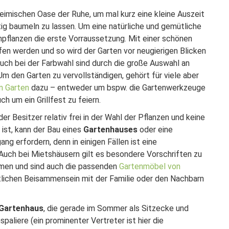
heimischen Oase der Ruhe, um mal kurz eine kleine Auszeit
ig baumeln zu lassen. Um eine natürliche und gemütliche
npflanzen die erste Vorraussetzung. Mit einer schönen
en werden und so wird der Garten vor neugierigen Blicken
auch bei der
Farbwahl
sind durch die große Auswahl an
 den Garten zu vervollständigen, gehört für viele aber
en Garten
dazu – entweder um bspw. die Gartenwerkzeuge
uch um ein
Grillfest
zu feiern.
r Besitzer relativ frei in der Wahl der Pflanzen und keine
ist, kann der Bau eines
Gartenhauses
oder eine
g erfordern, denn in einigen Fällen ist eine
 Auch bei Mietshäusern gilt es besondere Vorschriften zu
mmen und sind auch die passenden
Gartenmöbel von
lichen Beisammensein mit der Familie oder den Nachbarn
Gartenhaus
, die gerade im Sommer als Sitzecke und
aliere (ein prominenter Vertreter ist hier die