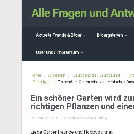
Alle Fragen und An
Aktuelle Trends & Bilder
Bildergalerien
Über uns / Impressum
Home
Allgemein
Laubgehölze / Laubbäume
Gr
Sonstiges
Ein schöner Garten wird zur heimischen Oas
Ein schöner Garten wird zu
richtigen Pflanzen und ei
8. Februar 2013
Geschrieben von
A. Kipp
Liebe Gartenfreunde und Hobbygärtner,