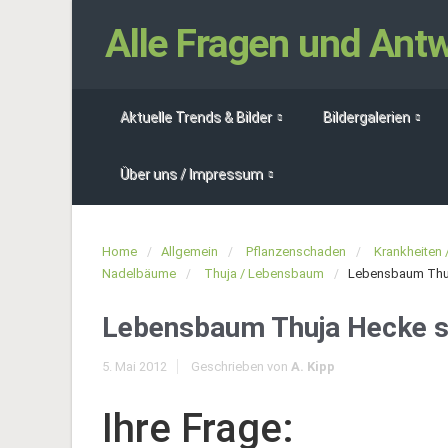
Alle Fragen und An
Aktuelle Trends & Bilder
Bildergalerien
Über uns / Impressum
Home
Allgemein
Pflanzenschaden
Krankheiten 
Nadelbäume
Thuja / Lebensbaum
Lebensbaum Thuja
Lebensbaum Thuja Hecke st
5. Mai 2012
Geschrieben von
A. Kipp
Ihre Frage: